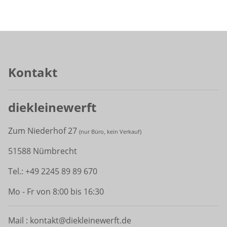
Kontakt
diekleinewerft
Zum Niederhof 27
(
nur Büro, kein Verkauf)
51588 Nümbrecht
Tel.: +49 2245 89 89 670
Mo - Fr von 8:00 bis 16:30
Mail : kontakt@diekleinewerft.de