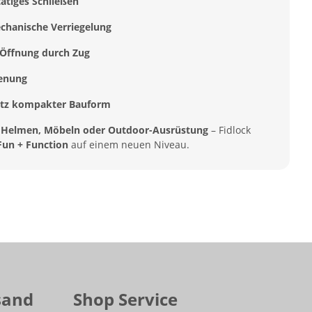
ätiges Schließen
echanische Verriegelung
 Öffnung durch Zug
ienung
rotz kompakter Bauform
, Helmen, Möbeln oder Outdoor-Ausrüstung
– Fidlock
Fun + Function
auf einem neuen Niveau.
sand
Shop Service