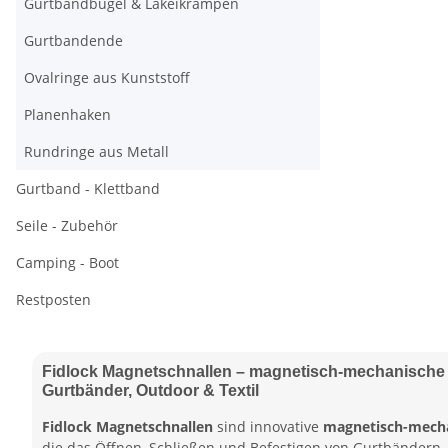
Gurtbandbügel & Lakeikrampen
Gurtbandende
Ovalringe aus Kunststoff
Planenhaken
Rundringe aus Metall
Gurtband - Klettband
Seile - Zubehör
Camping - Boot
Restposten
Fidlock Magnetschnallen – magnetisch-mechanische 
Gurtbänder, Outdoor & Textil
Fidlock Magnetschnallen
sind innovative
magnetisch-mecha
die das Öffnen, Schließen und Befestigen von Gurtbändern