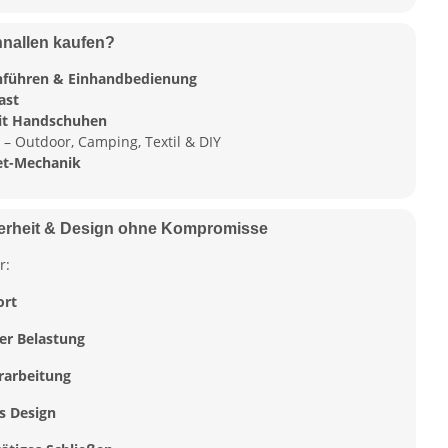
nallen kaufen?
führen & Einhandbedienung
ast
mit Handschuhen
– Outdoor, Camping, Textil & DIY
et-Mechanik
herheit & Design ohne Kompromisse
r:
ort
er Belastung
rarbeitung
s Design