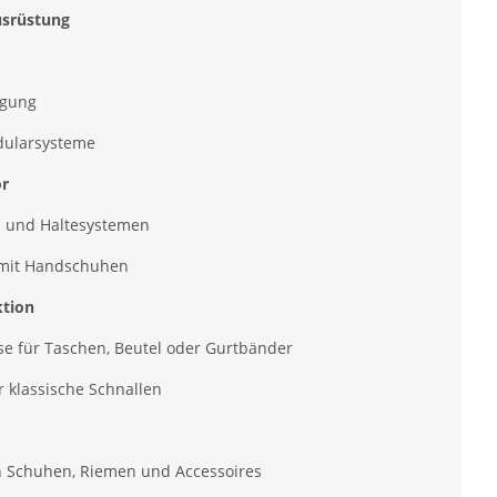
srüstung
igung
dularsysteme
ör
n und Haltesystemen
h mit Handschuhen
ktion
e für Taschen, Beutel oder Gurtbänder
r klassische Schnallen
an Schuhen, Riemen und Accessoires