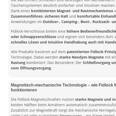
Taschensystemen deutlich einfacher und intuitiver machen.
Dank eines
kombinierten Magnet- und Rastmechanismus
v
Zusammenführen
,
sicheren Halt
und
komfortable Einhand
Anwendungen im
Outdoor-, Camping-, Boot-, Rucksack- u
Fidlock-Verschlüsse bieten eine
höhere Bedienerfreundlichke
oder Schnappverschlüsse
und eignen sich besonders dort,
schnelles Lösen und intuitive Handhabung auch mit Hand
Alle Produkte basieren auf dem
patentierten Fidlock-Prinzi
Technologie. Dabei werden
starke Neodym-Magnete
mit ei
Rastung
kombiniert. Das Besondere: Der
Schließvorgang un
vom Öffnungsvorgang
.
Magnetisch-mechanische Technologie – wie Fidlock 
funktionieren
Die Fidlock-Magnetschnallen nutzen
starke Magnete und m
beiden Hälften beim Annähern automatisch zusammenzufü
Zusätzlich zur Magnetkraft sorgt die mechanische Verriegel
unter Last oder ruckartigen Bewegungen – ein klarer Vortei