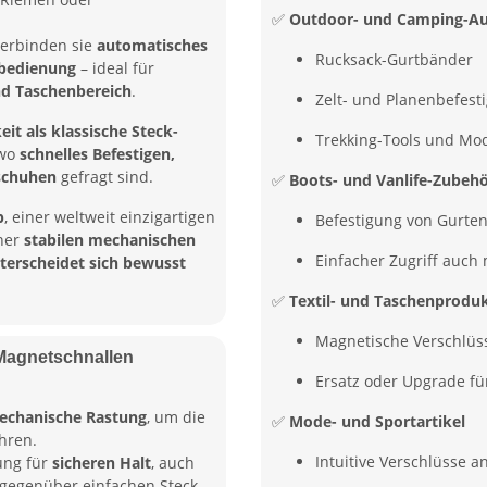
✅
Outdoor- und Camping-Au
erbinden sie
automatisches
Rucksack-Gurtbänder
bedienung
– ideal für
nd Taschenbereich
.
Zelt- und Planenbefest
it als klassische Steck-
Trekking-Tools und Mo
 wo
schnelles Befestigen,
schuhen
gefragt sind.
✅
Boots- und Vanlife-Zubeh
p
, einer weltweit einzigartigen
Befestigung von Gurte
ner
stabilen mechanischen
Einfacher Zugriff auc
terscheidet sich bewusst
✅
Textil- und Taschenprodu
Magnetische Verschlüss
Magnetschnallen
Ersatz oder Upgrade fü
echanische Rastung
, um die
✅
Mode- und Sportartikel
hren.
Intuitive Verschlüsse 
ung für
sicheren Halt
, auch
l gegenüber einfachen Steck-