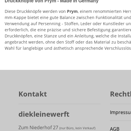
Druckknöpfe von Prym - Made in Germany
Diese Druckknöpfe werden von
Prym
, einem renommierten Herst
mm-Kappe bietet eine gute Balance zwischen Funktionalität und 
Verwendung auf Persenning - Stoffen, Leder oder Kunstleder un
erforderlich, die eine präzise und sichere Befestigung garanti
Druckknöpfen, eine Stanze und ein Anleitung, welche die Instal
angebracht werden, ohne den Stoff oder das Material zu beschä
Wahl für langlebige und ästhetisch ansprechende Verschlusslö
Kontakt
Recht
diekleinewerft
Impress
Zum Niederhof 27
AGB
(
nur Büro, kein Verkauf)