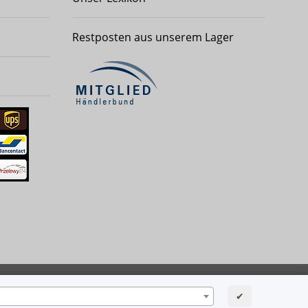
Restposten aus unserem Lager
Powered by
JTL-Shop
| Cached by
ecomDATA LiteSpeed Cache
✔