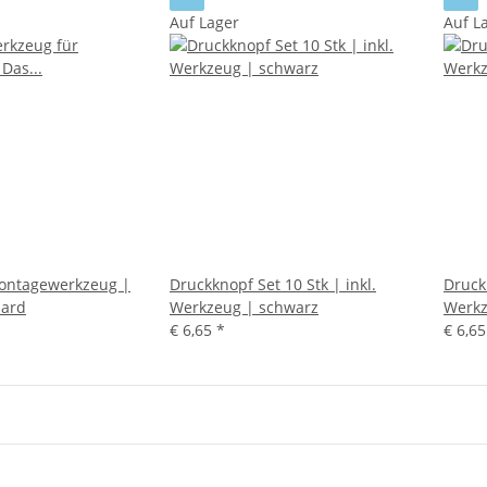
Auf Lager
Auf L
ontagewerkzeug |
Druckknopf Set 10 Stk | inkl.
Druckk
ard
Werkzeug | schwarz
Werkz
€ 6,65
*
€ 6,6