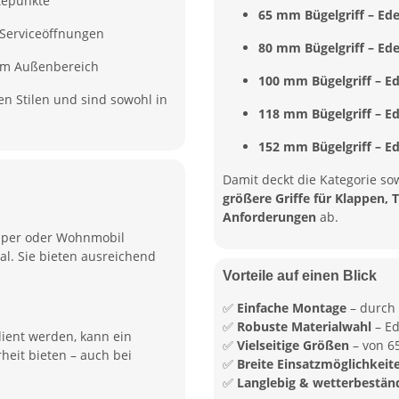
tepunkte
65 mm Bügelgriff – Edel
Serviceöffnungen
80 mm Bügelgriff – Edel
 im Außenbereich
100 mm Bügelgriff – Ede
en Stilen und sind sowohl in
118 mm Bügelgriff – Ede
152 mm Bügelgriff – Ede
Damit deckt die Kategorie s
größere Griffe für Klappen
Anforderungen
ab.
per oder Wohnmobil
al. Sie bieten ausreichend
Vorteile auf einen Blick
✅
Einfache Montage
– durch
✅
Robuste Materialwahl
– Ed
dient werden, kann ein
✅
Vielseitige Größen
– von 6
eit bieten – auch bei
✅
Breite Einsatzmöglichkeit
✅
Langlebig & wetterbestän