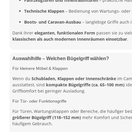
Fahrzeugtüren und Innenraumtüren
– praktische Hal
Technische Klappen
– Bedienung von Wartungs- oder 
Boots- und Caravan-Ausbau
– langlebige Griffe auch
Dank ihrer
eleganten, funktionalen Form
passen sie zu viel
klassischen als auch modernen Innenräumen einsetzbar
.
Auswahlhilfe – Welchen Bügelgriff wählen?
Für kleinere Möbel & Klappen
Wenn du
Schubladen, Klappen oder Innenschränke
im Cam
ausstattest, sind
kompakte Bügelgriffe (ca. 65–100 mm)
ide
Griffkomfort bei geringer Ausladung.
Für Tür- oder Funktionsgriffe
Für Türen, Wartungsklappen oder Bereiche, die häufiger be
größerer Bügelgriff (118–152 mm)
mehr Komfort und Sicherh
häufigem Gebrauch.