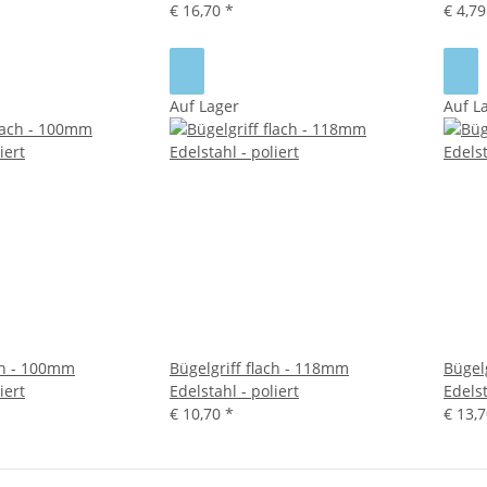
€ 16,70
*
€ 4,7
Auf Lager
Auf L
ach - 100mm
Bügelgriff flach - 118mm
Bügel
iert
Edelstahl - poliert
Edelst
€ 10,70
*
€ 13,