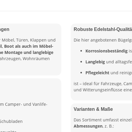
ungen
Robuste Edelstahl-Qualitä
ür Möbel, Türen, Klappen und
Die hier angebotenen Bügelg
 Boot als auch im Möbel-
Korrosionsbeständig
is
che Montage und langlebige
n Fahrzeugen, Wohnräumen
Langlebig
und alltagsfe
Pflegeleicht
und reinig
ist – ideal für Fahrzeuge, C
und Witterungseinflüsse eine 
im Camper- und Vanlife-
Varianten & Maße
Das Sortiment umfasst einze
 Schubladen
Abmessungen
, z. B.: