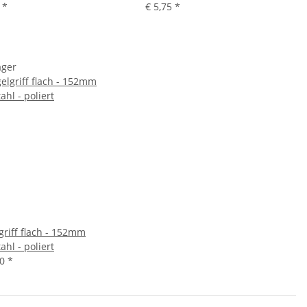
9
*
€ 5,75
*
ager
griff flach - 152mm
ahl - poliert
70
*