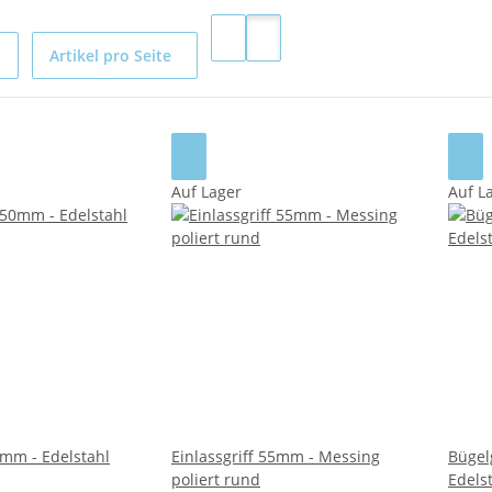
Artikel pro Seite
Auf Lager
Auf L
0mm - Edelstahl
Einlassgriff 55mm - Messing
Bügel
poliert rund
Edelst