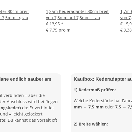
ter 30cm breit
1,35m Kederadapter 30cm breit
1,7m 
 7,5mm - grau
von 7,5mm auf 7,5mm - rau
von 7
€ 13,95
*
€ 15,
€ 7,75 pro m
€ 9,3
lane endlich sauber am
Kaufbox: Kederadapter a
1) Kedermaß prüfen:
il verbinden – aber die
Welche Kederstärke hat Fahr
der Anschluss wird bei Regen
mm → 7,5 mm
oder
7,5 → 7
ungskeder)
da: Er verbindet
und – leicht gelockert
te: Du kannst das Vorzelt oft
2) Breite wählen: