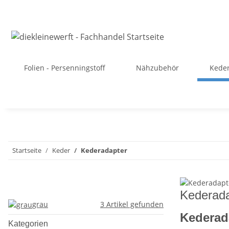
Folien - Persenningstoff
Nähzubehör
Kede
Startseite
Keder
Kederadapter
Kederada
grau
3
Artikel gefunden
Kederada
Kategorien