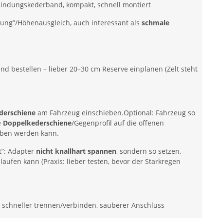
rbindungskederband, kompakt, schnell montiert
ung”/Höhenausgleich, auch interessant als
schmale
d bestellen – lieber 20–30 cm Reserve einplanen (Zelt steht
)
ederschiene
am Fahrzeug einschieben.Optional: Fahrzeug so
e
Doppelkederschiene
/Gegenprofil auf die offenen
oben werden kann.
t”: Adapter
nicht knallhart spannen
, sondern so setzen,
aufen kann (Praxis: lieber testen, bevor der Starkregen
: schneller trennen/verbinden, sauberer Anschluss