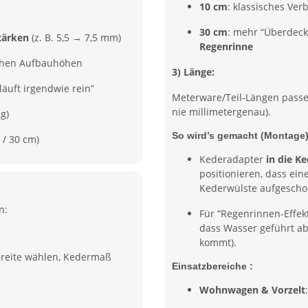
10 cm
: klassisches Ve
30 cm
: mehr “Überdeck
tärken
(z. B. 5,5 → 7,5 mm)
Regenrinne
chen Aufbauhöhen
3) Länge:
läuft irgendwie rein”
Meterware/Teil-Längen passen
nie millimetergenau).
g)
So wird’s gemacht (Montage
/ 30 cm)
Kederadapter
in die K
positionieren, dass ein
Kederwülste aufgesch
n:
Für “Regenrinnen-Effek
dass Wasser geführt abl
kommt).
reite wählen, Kedermaß
Einsatzbereiche :
Wohnwagen & Vorzelt