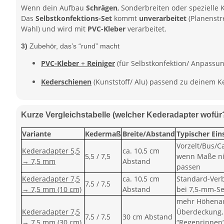
Wenn dein Aufbau
Schrägen
, Sonderbreiten oder spezielle
Das
Selbstkonfektions-Set
kommt
unverarbeitet
(Planenstr
Wahl) und wird mit
PVC-Kleber
verarbeitet.
3)
Zubehör, das’s “rund” macht
PVC-Kleber
+
Reiniger
(für Selbstkonfektion/ Anpassu
Kederschienen
(Kunststoff/ Alu) passend zu deinem 
Kurze Vergleichstabelle (welcher Kederadapter wofür
Variante
Kedermaß
Breite/Abstand
Typischer Ein
Vorzelt/Bus/C
Kederadapter 5,5
ca. 10,5 cm
5,5 / 7,5
wenn Maße ni
→ 7,5 mm
Abstand
passen
Kederadapter 7,5
ca. 10,5 cm
Standard-Ver
7,5 / 7,5
→ 7,5 mm (10 cm)
Abstand
bei 7,5-mm-S
mehr Höhenau
Kederadapter 7,5
Überdeckung,
7,5 / 7,5
30 cm Abstand
→ 7,5 mm (30 cm)
“Regenrinnen”