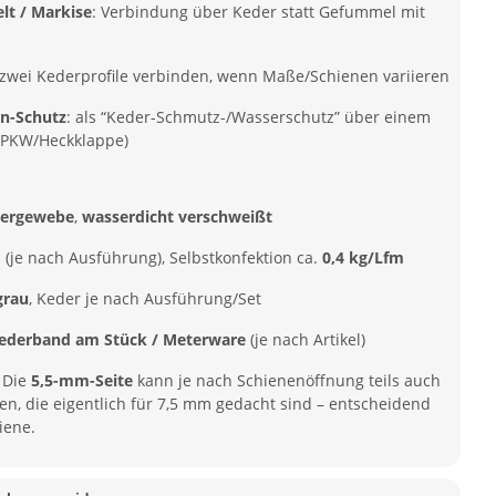
lt / Markise
: Verbindung über Keder statt Gefummel mit
 zwei Kederprofile verbinden, wenn Maße/Schienen variieren
n-Schutz
: als “Keder-Schmutz-/Wasserschutz” über einem
r/PKW/Heckklappe)
tergewebe
,
wasserdicht verschweißt
m
(je nach Ausführung), Selbstkonfektion ca.
0,4 kg/Lfm
grau
, Keder je nach Ausführung/Set
ederband am Stück / Meterware
(je nach Artikel)
: Die
5,5-mm-Seite
kann je nach Schienenöffnung teils auch
en, die eigentlich für 7,5 mm gedacht sind – entscheidend
iene.