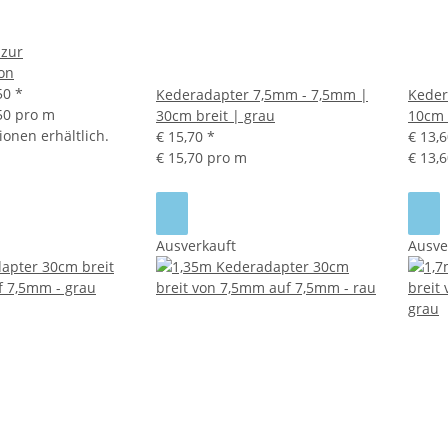
 zur
ion
,50
*
Kederadapter 7,5mm - 7,5mm |
Keder
,50 pro m
30cm breit | grau
10cm 
ionen erhältlich.
€ 15,70
*
€ 13,
€ 15,70 pro m
€ 13,
Ausverkauft
Ausve