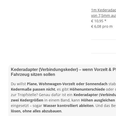
1m Kederadap
von 7,5mm auf
€ 10,95
*
€ 6,08 pro m
Kederadapter (Verbindungskeder) – wenn Vorzelt & P
Fahrzeug sitzen sollen
Du willst
Plane, Wohnwagen-Vorzelt oder Sonnendach
stab
Kedermaße passen nicht
, es gibt
Höhenunterschiede
oder 
zur Tropfstelle? Genau dafür ist ein
Kederadapter (Verbind
zwei Kedergrößen
in einem Band, kann
Höhen ausgleichen
eingesetzt – sogar
Wasser kontrolliert ableiten
. Und das Bes
lösen, ohne alles abzubauen
.