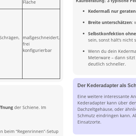
Kaufberatung: 3 typische Fe
Fläche
Kedermaß nur geraten
Breite unterschätzen
: 
Selbstkonfektion ohne
Schrägen,
maßgeschneidert,
sein, sonst hält’s nich
frei
konfigurierbar
Wenn du dein Kederma
Meterware – dann sitzt
deutlich schneller.
Der Kederadapter als Sc
Eine weitere interessante A
Kederadapter kann über dem
ffnung
der Schiene. Im
Dachzeltgehäuse, oder ähnli
Schmutz eindringen kann. Al
Einsatzorte.
n beim “Regenrinnen”-Setup