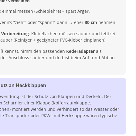
hler vermeiden
: einmal messen (Schieblehre) – spart Ärger.
wenn’s “zieht” oder “spannt” dann → eher
30 cm
nehmen.
 Vorbereitung
: Klebeflächen müssen sauber und fettfrei
t sauber (Reiniger + geeigneter PVC-Kleber einplanen).
ß kennst, nimm den passenden
Kederadapter
als
 der Anschluss sauber und du bist beim Auf- und Abbau
hutz an Heckklappen
nwendung ist der Schutz von Klappen und Deckeln. Der
 Scharnier einer Klappe (Kofferraumklappe,
chen) montiert werden und verhindert so das Wasser oder
le Transporter oder PKWs mit Heckklappe wären typische