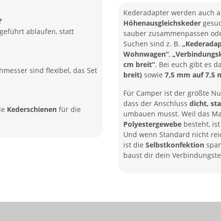
Kederadapter werden auch a
?
Höhenausgleichskeder
gesuc
geführt ablaufen, statt
sauber zusammenpassen oder 
Suchen sind z. B.
„Kederadap
Wohnwagen“
,
„Verbindungsk
cm breit“
. Bei euch gibt es 
messer sind flexibel, das Set
breit)
sowie
7,5 mm auf 7,5
Für Camper ist der größte Nu
dass der Anschluss
dicht, st
de
Kederschienen
für die
umbauen musst. Weil das Ma
Polyestergewebe
besteht, is
Und wenn Standard nicht reic
ist die
Selbstkonfektion
span
baust dir dein Verbindungst