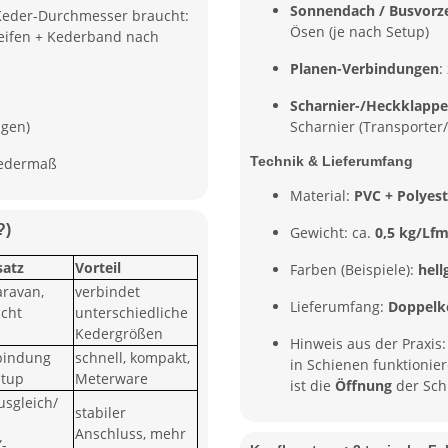
Sonnendach / Busvorze
 Keder-Durchmesser braucht:
Ösen (je nach Setup)
eifen + Kederband nach
Planen-Verbindungen
:
Scharnier-/Heckklappe
ngen)
Scharnier (Transporte
Technik & Lieferumfang
Kedermaß
Material:
PVC + Polyes
?)
Gewicht: ca.
0,5 kg/Lf
satz
Vorteil
Farben (Beispiele):
hell
aravan,
verbindet
Lieferumfang:
Doppelk
cht
unterschiedliche
Kedergrößen
Hinweis aus der Praxis
bindung
schnell, kompakt,
in Schienen funktionier
etup
Meterware
ist die
Öffnung
der Sch
sgleich/
stabiler
Anschluss, mehr
-