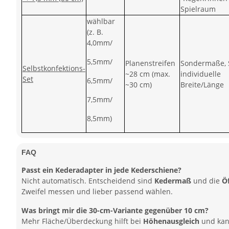
Spielraum
wählbar
(z. B.
4,0mm/
5,5mm/
Planenstreifen
Sondermaße, 
Selbstkonfektions-
~28 cm (max.
individuelle
Set
6,5mm/
~30 cm)
Breite/Länge
7,5mm/
8,5mm)
FAQ
Passt ein Kederadapter in jede Kederschiene?
Nicht automatisch. Entscheidend sind
Kedermaß
und die
Ö
Zweifel messen und lieber passend wählen.
Was bringt mir die 30-cm-Variante gegenüber 10 cm?
Mehr Fläche/Überdeckung hilft bei
Höhenausgleich
und kan