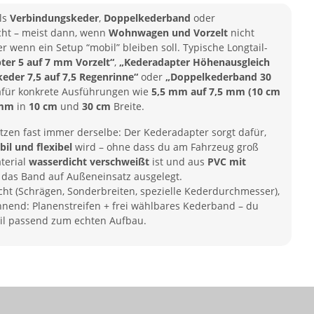
ls
Verbindungskeder
,
Doppelkederband
oder
ht – meist dann, wenn
Wohnwagen und Vorzelt
nicht
wenn ein Setup “mobil” bleiben soll. Typische Longtail-
ter 5 auf 7 mm Vorzelt“
,
„Kederadapter Höhenausgleich
eder 7,5 auf 7,5 Regenrinne“
oder
„Doppelkederband 30
dafür konkrete Ausführungen wie
5,5 mm auf 7,5 mm (10 cm
 mm
in
10 cm
und
30 cm
Breite.
tzen fast immer derselbe: Der Kederadapter sorgt dafür,
abil und flexibel
wird – ohne dass du am Fahrzeug groß
terial
wasserdicht verschweißt
ist und aus
PVC mit
t das Band auf Außeneinsatz ausgelegt.
ht (Schrägen, Sonderbreiten, spezielle Kederdurchmesser),
nend: Planenstreifen + frei wählbares Kederband – du
eil passend zum echten Aufbau.