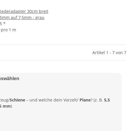
Kederadapter 30cm breit
,5mm auf 7,5mm - grau
95
*
8 pro 1 m
Artikel 1 - 7 von 7
uswählen
zeug/
Schiene
– und welche dein Vorzelt/
Plane
? (z. B.
5,5
,5 mm
)