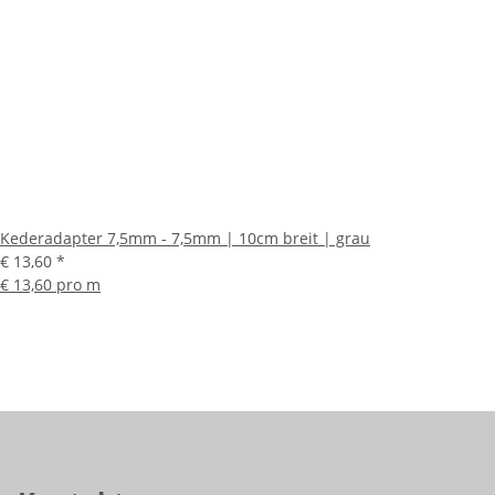
Kederadapter 7,5mm - 7,5mm | 10cm breit | grau
€ 13,60
*
€ 13,60 pro m