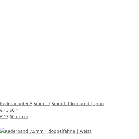
Kederadapter 5,5mm - 7,5mm | 10cm breit | grau
€ 13,60
*
€ 13,60 pro m