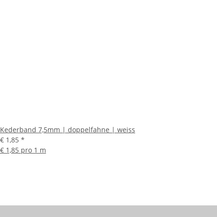
Kederband 7,5mm | doppelfahne | weiss
€ 1,85
*
€ 1,85 pro 1 m