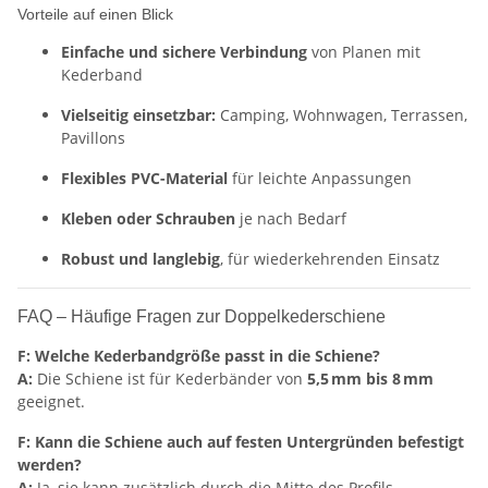
Vorteile auf einen Blick
Einfache und sichere Verbindung
von Planen mit
Kederband
Vielseitig einsetzbar:
Camping, Wohnwagen, Terrassen,
Pavillons
Flexibles PVC-Material
für leichte Anpassungen
Kleben oder Schrauben
je nach Bedarf
Robust und langlebig
, für wiederkehrenden Einsatz
FAQ – Häufige Fragen zur Doppelkederschiene
F: Welche Kederbandgröße passt in die Schiene?
A:
Die Schiene ist für Kederbänder von
5,5 mm bis 8 mm
geeignet.
F: Kann die Schiene auch auf festen Untergründen befestigt
werden?
A:
Ja, sie kann zusätzlich durch die Mitte des Profils