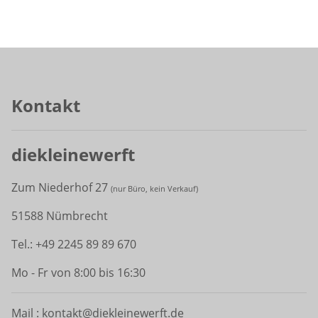
Kontakt
diekleinewerft
Zum Niederhof 27
(
nur Büro, kein Verkauf)
51588 Nümbrecht
Tel.: +49 2245 89 89 670
Mo - Fr von 8:00 bis 16:30
Mail : kontakt@diekleinewerft.de