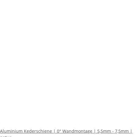
Aluminium Kederschiene | 0° Wandmontage | 5,5mm - 7,5mm |