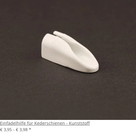
Einfädelhilfe für Kederschienen - Kunststoff
€ 3,95 -
€ 3,98
*