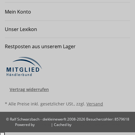
Mein Konto
Unser Lexikon
Restposten aus unserem Lager
Vertrag widerrufen
* Alle Preise inkl. gesetzlicher USt., zzgl.
Versand
© Ralf Schwarzbach - diekleinewerft 2008-2026
Besucherzähler: 8579618
Powered by
JTL-Shop
| Cached by
ecomDATA LiteSpeed Cache