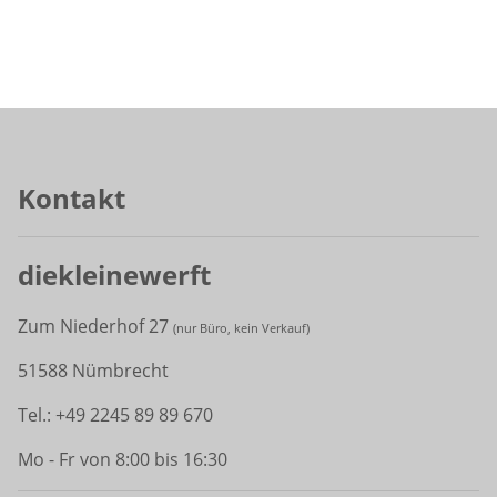
Kontakt
diekleinewerft
Zum Niederhof 27
(
nur Büro, kein Verkauf)
51588 Nümbrecht
Tel.: +49 2245 89 89 670
Mo - Fr von 8:00 bis 16:30