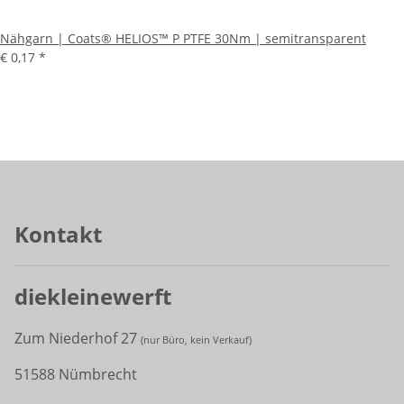
Nähgarn | Coats® HELIOS™ P PTFE 30Nm | semitransparent
€ 0,17
*
Kontakt
diekleinewerft
Zum Niederhof 27
(
nur Büro, kein Verkauf)
51588 Nümbrecht