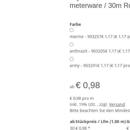
meterware / 30m Ro
Farbe
marine - 903257
€ 1,17 (€ 1,17 
anthrazit - 903205
€ 1,17 (€ 1,1
army - 903291
€ 1,17 (€ 1,17 pr
€ 0,98
ab
€ 0,98 pro m
inkl. 19% USt. , zzgl.
Versand
Bitte beachten Sie den Mindes
ab
Stückpreis / Lfm (1,00 m)
G
30
€ 0,98
*
€