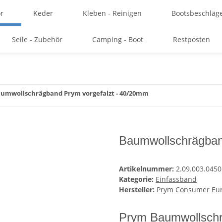
r
Keder
Kleben - Reinigen
Bootsbeschläg
Seile - Zubehör
Camping - Boot
Restposten
umwollschrägband Prym vorgefalzt - 40/20mm
Baumwollschrägban
Artikelnummer:
2.09.003.0450
Kategorie:
Einfassband
Hersteller:
Prym Consumer Eu
Prym Baumwollschr