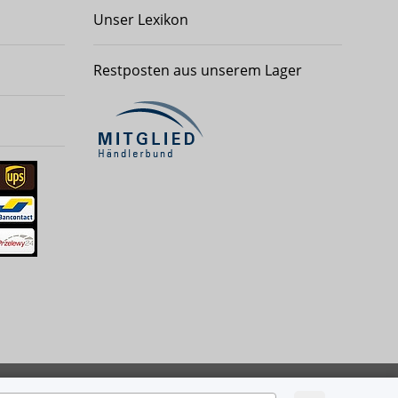
Unser Lexikon
Restposten aus unserem Lager
Powered by
JTL-Shop
| Cached by
ecomDATA LiteSpeed Cache