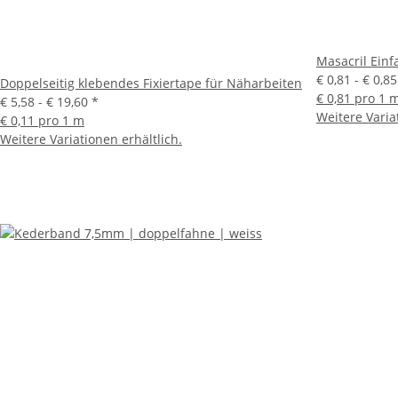
Masacril Ein
€ 0,81 -
€ 0,8
Doppelseitig klebendes Fixiertape für Näharbeiten
€ 0,81 pro 1 
€ 5,58 -
€ 19,60
*
Weitere Varia
€ 0,11 pro 1 m
Weitere Variationen erhältlich.