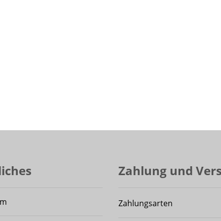
liches
Zahlung und Ver
um
Zahlungsarten