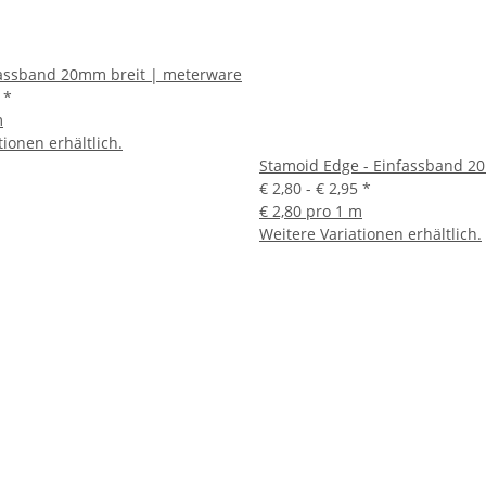
fassband 20mm breit | meterware
5
*
m
tionen erhältlich.
Stamoid Edge - Einfassband 2
€ 2,80 -
€ 2,95
*
€ 2,80 pro 1 m
Weitere Variationen erhältlich.