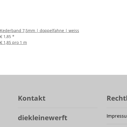
Kederband 7,5mm | doppelfahne | weiss
€ 1,85
*
€ 1,85 pro 1 m
Kontakt
Recht
diekleinewerft
Impress