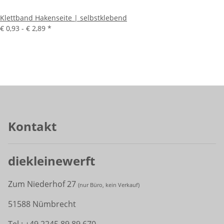
Klettband Hakenseite | selbstklebend
€ 0,93 -
€ 2,89
*
Kontakt
diekleinewerft
Zum Niederhof 27
(
nur Büro, kein Verkauf)
51588 Nümbrecht