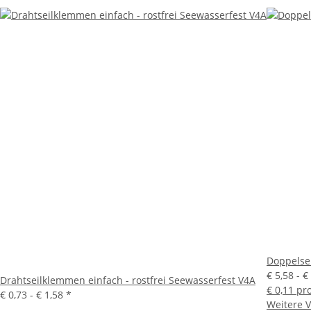
Doppelsei
€ 5,58 -
€
Drahtseilklemmen einfach - rostfrei Seewasserfest V4A
€ 0,11 pr
€ 0,73 -
€ 1,58
*
Weitere V