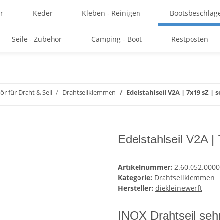
r
Keder
Kleben - Reinigen
Bootsbeschläg
Seile - Zubehör
Camping - Boot
Restposten
r für Draht & Seil
Drahtseilklemmen
Edelstahlseil V2A | 7x19 sZ | 
Edelstahlseil V2A | 
Artikelnummer:
2.60.052.0000
Kategorie:
Drahtseilklemmen
Hersteller:
diekleinewerft
INOX Drahtseil sehr