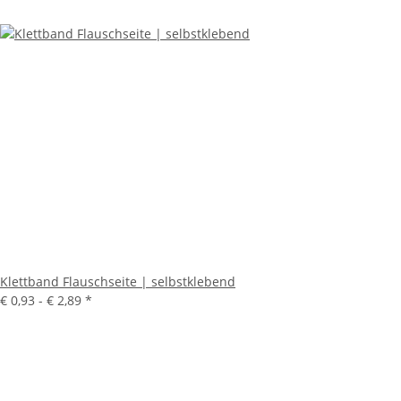
Klettband Flauschseite | selbstklebend
€ 0,93 -
€ 2,89
*