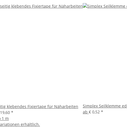
Simplex Seilklemme ede
tig klebendes Fixiertape für Näharbeiten
ab
€ 0,52
*
 19,60
*
o 1 m
ariationen erhältlich.