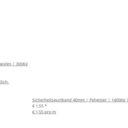
pylen | 300Kg
lich.
Sicherheitsgurtband 40mm | Polyester | 1400Kg 
€ 1,55
*
€ 1,55 pro m