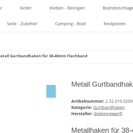
r
Keder
Kleben - Reinigen
Bootsbeschläg
Seile - Zubehör
Camping - Boot
Restposten
etall Gurtbandhaken für 38-40mm Flachband
Metall Gurtbandha
Artikelnummer:
2.32.010.0200
Kategorie:
Gurtbandhaken
Hersteller:
diekleinewerft
Metallhaken für 3