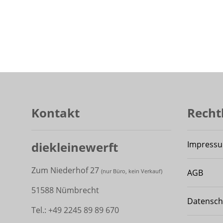
Kontakt
Recht
diekleinewerft
Impress
Zum Niederhof 27
AGB
(
nur Büro, kein Verkauf)
51588 Nümbrecht
Datensch
Tel.: +49 2245 89 89 670