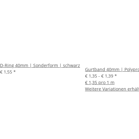
D-Ring 40mm | Sonderform | schwarz
Gurtband 40mm | Polypro
€ 1,55
*
€ 1,35 -
€ 1,39
*
€ 1,35 pro 1 m
Weitere Variationen erhält