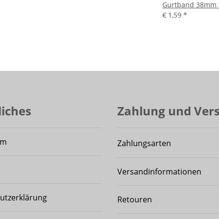
Gurtband 38mm fü
€ 1,59
*
liches
Zahlung und Ver
um
Zahlungsarten
Versandinformationen
utzerklärung
Retouren