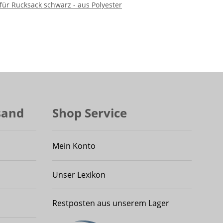
r Rucksack schwarz - aus Polyester
sand
Shop Service
Mein Konto
Unser Lexikon
Restposten aus unserem Lager