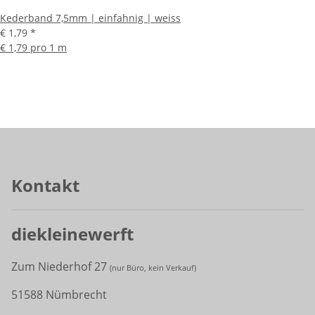
Kederband 7,5mm | einfahnig | weiss
€ 1,79
*
€ 1,79 pro 1 m
Kontakt
diekleinewerft
Zum Niederhof 27
(
nur Büro, kein Verkauf)
51588 Nümbrecht