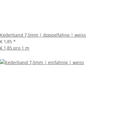
Kederband 7,5mm | doppelfahne | weiss
€ 1,85
*
€ 1,85 pro 1 m