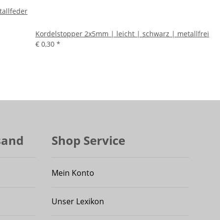
allfeder
Kordelstopper 2x5mm | leicht | schwarz | metallfrei
€ 0,30
*
sand
Shop Service
Mein Konto
Unser Lexikon