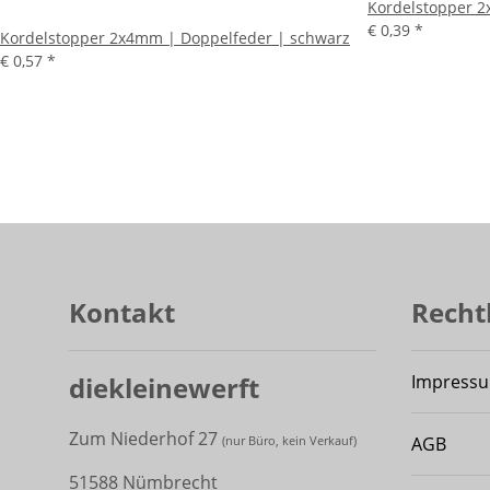
Kordelstopper 2
€ 0,39
*
Kordelstopper 2x4mm | Doppelfeder | schwarz
€ 0,57
*
Kontakt
Recht
diekleinewerft
Impress
Zum Niederhof 27
AGB
(
nur Büro, kein Verkauf)
51588 Nümbrecht