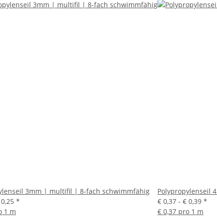
ylenseil 3mm | multifil | 8-fach schwimmfähig
Polypropylenseil 
 0,25
*
€ 0,37 -
€ 0,39
*
o 1 m
€ 0,37 pro 1 m