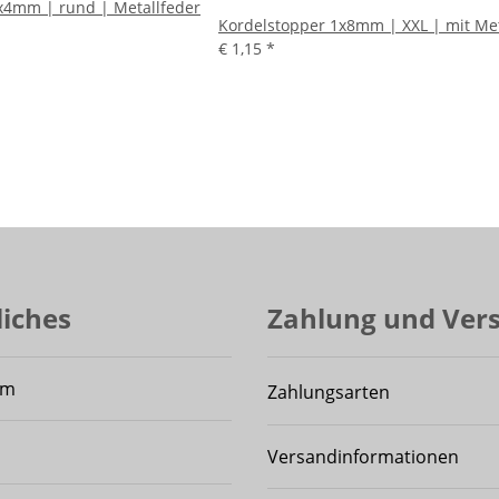
x4mm | rund | Metallfeder
Kordelstopper 1x8mm | XXL | mit Met
€ 1,15
*
liches
Zahlung und Ver
um
Zahlungsarten
Versandinformationen