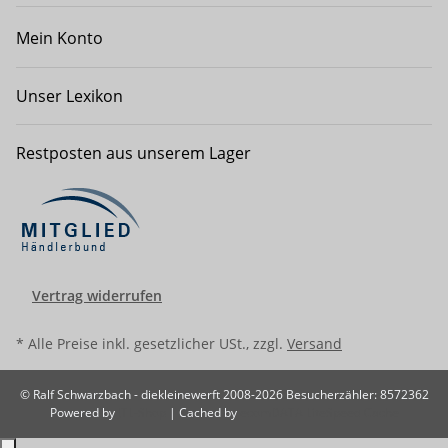
Mein Konto
Unser Lexikon
Restposten aus unserem Lager
Vertrag widerrufen
* Alle Preise inkl. gesetzlicher USt., zzgl.
Versand
© Ralf Schwarzbach - diekleinewerft 2008-2026
Besucherzähler: 8572362
Powered by
JTL-Shop
| Cached by
ecomDATA LiteSpeed Cache