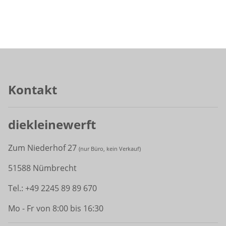
Kontakt
diekleinewerft
Zum Niederhof 27
(
nur Büro, kein Verkauf)
51588 Nümbrecht
Tel.: +49 2245 89 89 670
Mo - Fr von 8:00 bis 16:30