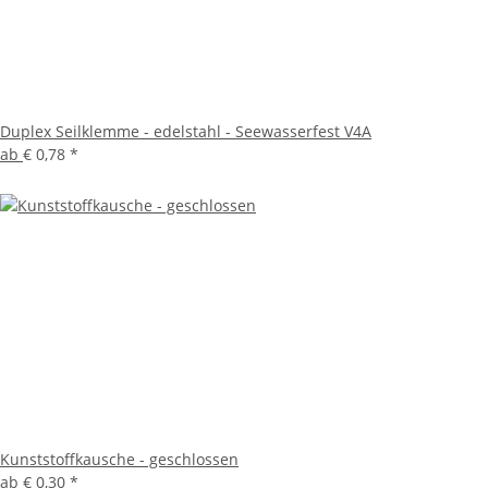
Duplex Seilklemme - edelstahl - Seewasserfest V4A
ab
€ 0,78
*
Kunststoffkausche - geschlossen
ab
€ 0,30
*