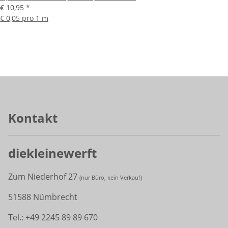
€ 10,95
*
€ 0,05 pro 1 m
Kontakt
diekleinewerft
Zum Niederhof 27
(
nur Büro, kein Verkauf)
51588 Nümbrecht
Tel.: +49 2245 89 89 670