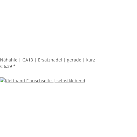
Nähahle | GA13 | Ersatznadel | gerade | kurz
€ 6,39
*