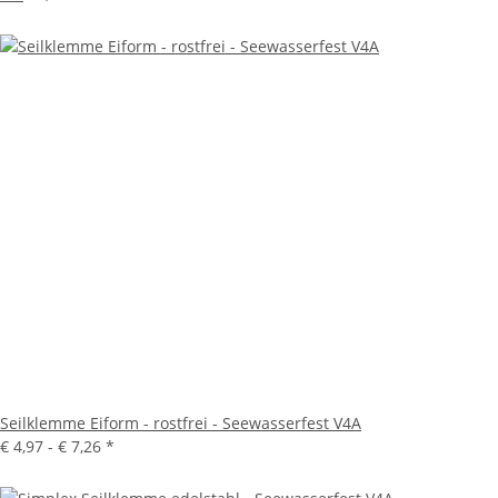
Seilklemme Eiform - rostfrei - Seewasserfest V4A
€ 4,97 -
€ 7,26
*