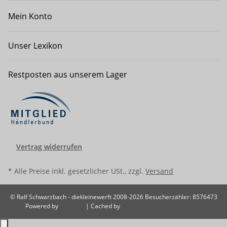
Mein Konto
Unser Lexikon
Restposten aus unserem Lager
Vertrag widerrufen
* Alle Preise inkl. gesetzlicher USt., zzgl.
Versand
© Ralf Schwarzbach - diekleinewerft 2008-2026
Besucherzähler: 8576473
Powered by
JTL-Shop
| Cached by
ecomDATA LiteSpeed Cache