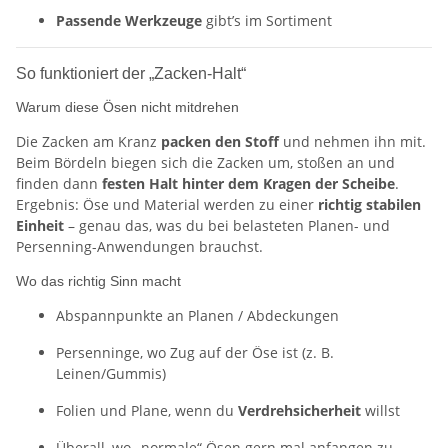
Passende Werkzeuge
gibt’s im Sortiment
So funktioniert der „Zacken-Halt“
Warum diese Ösen nicht mitdrehen
Die Zacken am Kranz
packen den Stoff
und nehmen ihn mit.
Beim Bördeln biegen sich die Zacken um, stoßen an und
finden dann
festen Halt hinter dem Kragen der Scheibe
.
Ergebnis: Öse und Material werden zu einer
richtig stabilen
Einheit
– genau das, was du bei belasteten Planen- und
Persenning-Anwendungen brauchst.
Wo das richtig Sinn macht
Abspannpunkte an Planen / Abdeckungen
Persenninge, wo Zug auf der Öse ist (z. B.
Leinen/Gummis)
Folien und Plane, wenn du
Verdrehsicherheit
willst
Überall, wo „normale“ Ösen gern mal anfangen zu