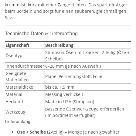
krumm ist: kurz mit einer Zange richten. Das spart dir Ärger
beim Bördeln und sorgt für einen sauberen, gleichmäßigen
Sitz.
Technische Daten & Lieferumfang
Eigenschaft
Beschreibung
Stimpson Ösen mit Zacken, 2-teilig (Öse +
Ösentyp
Scheibe)
Innendurchmesser
8–26 mm (je nach Auswahl)
Geeignete
Plane, Persenningstoff, Folie
Materialien
Materialdicke
bis ca. 1,5 mm
Material
Messing vernickelt
Herkunft
Made in USA (Stimpson)
passende Ösenwerkzeuge erforderlich
Werkzeug
(im Sortiment verfügbar)
Lieferumfang
Öse + Scheibe
(2-teilig) – Menge je nach gewählter