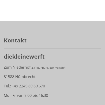
Kontakt
diekleinewerft
Zum Niederhof 27
(
nur Büro, kein Verkauf)
51588 Nümbrecht
Tel.: +49 2245 89 89 670
Mo - Fr von 8:00 bis 16:30