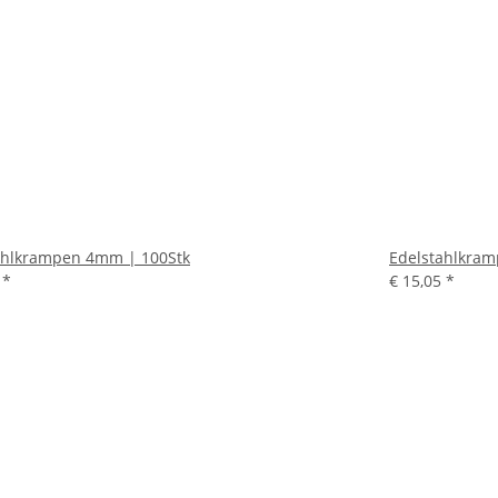
ahlkrampen 4mm | 100Stk
Edelstahlkra
5
*
€ 15,05
*