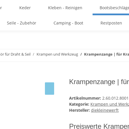
r
Keder
Kleben - Reinigen
Bootsbeschläg
Seile - Zubehör
Camping - Boot
Restposten
r für Draht & Seil
Krampen und Werkzeug
Krampenzange | für K
Krampenzange | f
Artikelnummer:
2.60.012.8001
Kategorie:
Krampen und Werk
Hersteller:
diekleinewerft
Preiswerte Krampen