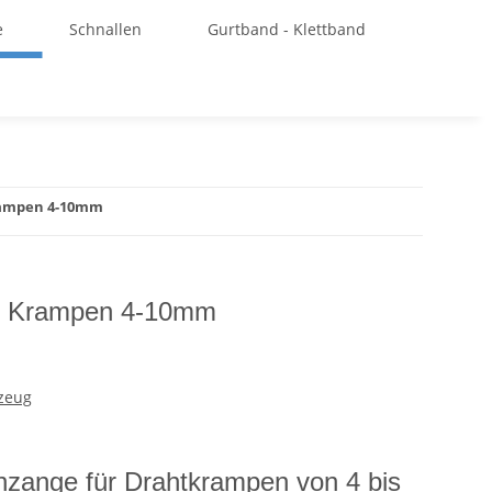
e
Schnallen
Gurtband - Klettband
rampen 4-10mm
ür Krampen 4-10mm
zeug
zange für Drahtkrampen von 4 bis