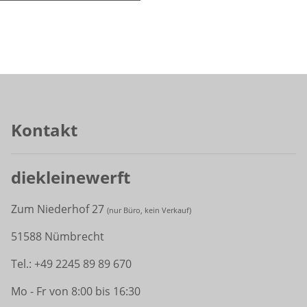
Kontakt
diekleinewerft
Zum Niederhof 27
(
nur Büro, kein Verkauf)
51588 Nümbrecht
Tel.: +49 2245 89 89 670
Mo - Fr von 8:00 bis 16:30