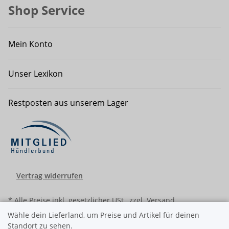
Shop Service
Mein Konto
Unser Lexikon
Restposten aus unserem Lager
Vertrag widerrufen
* Alle Preise inkl. gesetzlicher USt., zzgl.
Versand
Wähle dein Lieferland, um Preise und Artikel für deinen
Standort zu sehen.
© Ralf Schwarzbach - diekleinewerft 2008-2026
Besucherzähler: 8595162