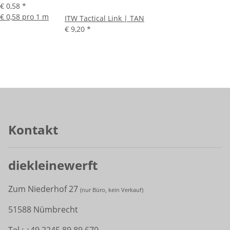
€ 0,58
*
€ 0,58 pro 1 m
ITW Tactical Link | TAN
€ 9,20
*
Kontakt
diekleinewerft
Zum Niederhof 27
(
nur Büro, kein Verkauf)
51588 Nümbrecht