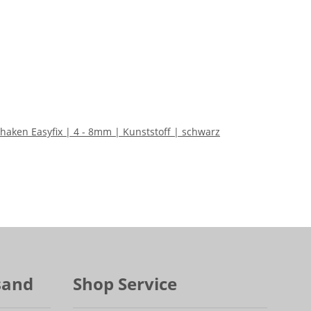
aken Easyfix | 4 - 8mm | Kunststoff | schwarz
sand
Shop Service