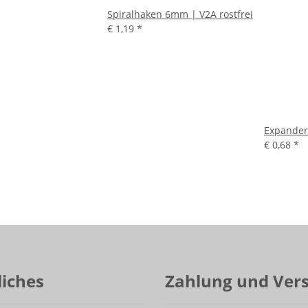
Spiralhaken 6mm | V2A rostfrei
€ 1,19
*
Expanderh
€ 0,68
*
liches
Zahlung und Ver