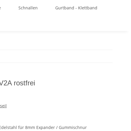
e
Schnallen
Gurtband - Klettband
2A rostfrei
seil
Edelstahl für 8mm Expander / Gummischnur