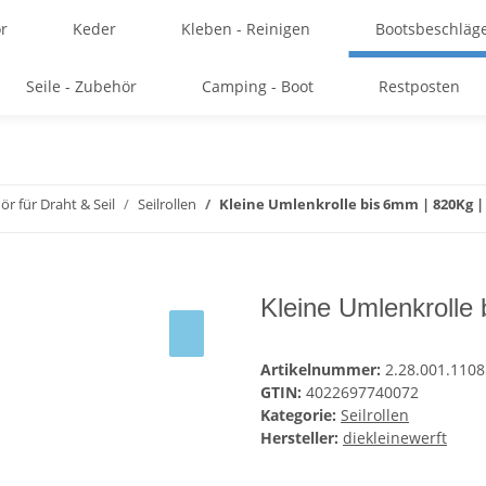
r
Keder
Kleben - Reinigen
Bootsbeschläg
Seile - Zubehör
Camping - Boot
Restposten
r für Draht & Seil
Seilrollen
Kleine Umlenkrolle bis 6mm | 820Kg | 
Kleine Umlenkrolle 
Artikelnummer:
2.28.001.1108
GTIN:
4022697740072
Kategorie:
Seilrollen
Hersteller:
diekleinewerft