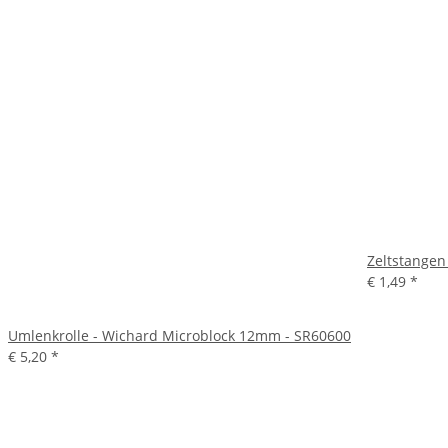
Zeltstangen
€ 1,49
*
Umlenkrolle - Wichard Microblock 12mm - SR60600
€ 5,20
*