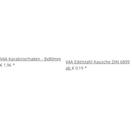
V4A Karabinerhaken - 8x80mm
V4A Edelstahl Kausche DIN 6899
€ 1,96
*
ab
€ 0,19
*