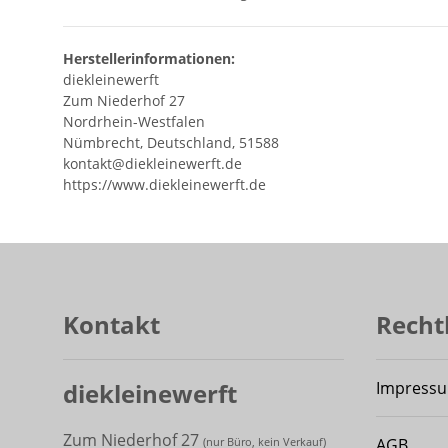
Herstellerinformationen:
diekleinewerft
Zum Niederhof 27
Nordrhein-Westfalen
Nümbrecht, Deutschland, 51588
kontakt@diekleinewerft.de
https://www.diekleinewerft.de
Kontakt
Recht
diekleinewerft
Impress
Zum Niederhof 27
AGB
(
nur Büro, kein Verkauf)