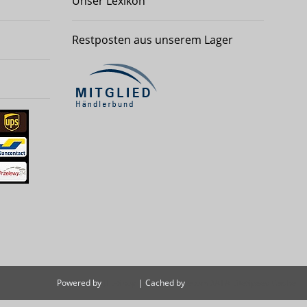
Unser Lexikon
Restposten aus unserem Lager
Powered by
JTL-Shop
| Cached by
ecomDATA LiteSpeed Cache