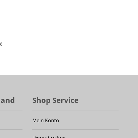
88
sand
Shop Service
Mein Konto