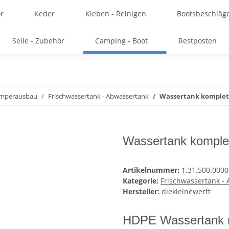
r
Keder
Kleben - Reinigen
Bootsbeschläg
Seile - Zubehör
Camping - Boot
Restposten
amperausbau
Frischwassertank - Abwassertank
Wassertank komplett
Wassertank komplet
Artikelnummer:
1.31.500.0000
Kategorie:
Frischwassertank -
Hersteller:
diekleinewerft
HDPE Wassertank m