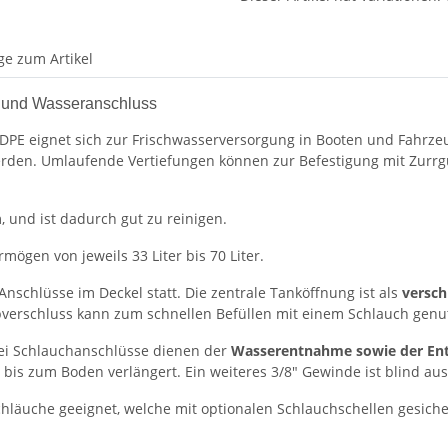
ge zum Artikel
, und Wasseranschluss
HDPE eignet sich zur Frischwasserversorgung in Booten und Fahrz
den. Umlaufende Vertiefungen können zur Befestigung mit Zurrg
 und ist dadurch gut zu reinigen.
mögen von jeweils 33 Liter bis 70 Liter.
schlüsse im Deckel statt. Die zentrale Tanköffnung ist als
versch
bverschluss kann zum schnellen Befüllen mit einem Schlauch genu
rei Schlauchanschlüsse dienen der
Wasserentnahme sowie der Entl
is zum Boden verlängert. Ein weiteres 3/8" Gewinde ist blind au
chläuche geeignet, welche mit optionalen Schlauchschellen gesich