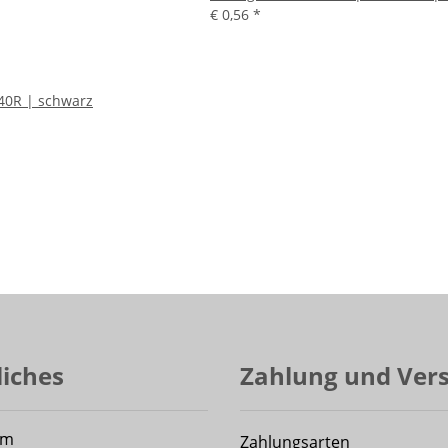
€ 0,56
*
40R | schwarz
liches
Zahlung und Ver
um
Zahlungsarten