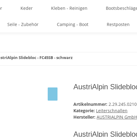
r
Keder
Kleben - Reinigen
Bootsbeschläg
Seile - Zubehör
Camping - Boot
Restposten
striAlpin Slidebloc - FC45SB - schwarz
AustriAlpin Slidebl
Artikelnummer:
2.29.245.0210
Kategorie:
Leiterschnallen
Hersteller:
AUSTRIALPIN Gmb
AustriAlpin Slidebl