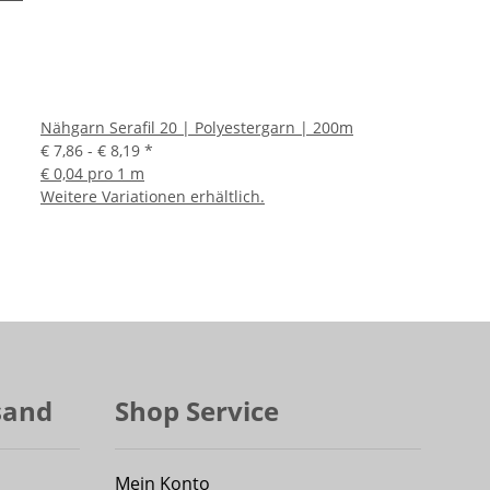
Nähgarn Serafil 20 | Polyestergarn | 200m
€ 7,86 -
€ 8,19
*
€ 0,04 pro 1 m
Weitere Variationen erhältlich.
sand
Shop Service
Mein Konto