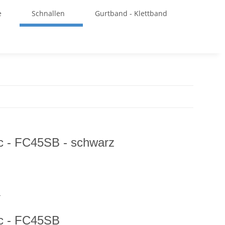
e
Schnallen
Gurtband - Klettband
oc - FC45SB - schwarz
H
oc - FC45SB