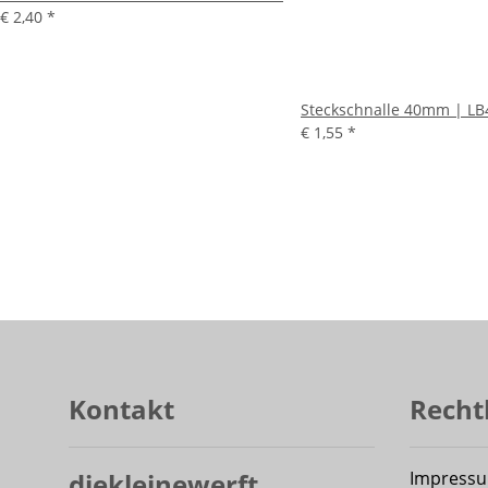
€ 2,40
*
Steckschnalle 40mm | LB
€ 1,55
*
Kontakt
Recht
diekleinewerft
Impress