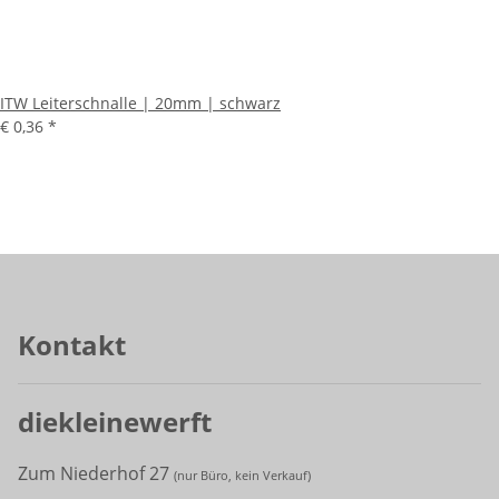
ITW Leiterschnalle | 20mm | schwarz
€ 0,36
*
Kontakt
diekleinewerft
Zum Niederhof 27
(
nur Büro, kein Verkauf)