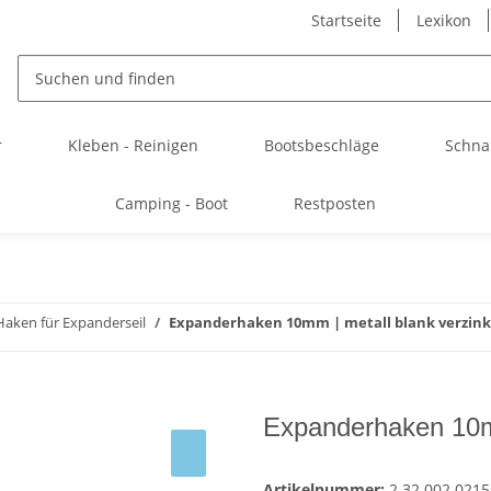
Startseite
Lexikon
r
Kleben - Reinigen
Bootsbeschläge
Schna
Camping - Boot
Restposten
Haken für Expanderseil
Expanderhaken 10mm | metall blank verzink
Expanderhaken 10mm
Artikelnummer:
2.32.002.0215