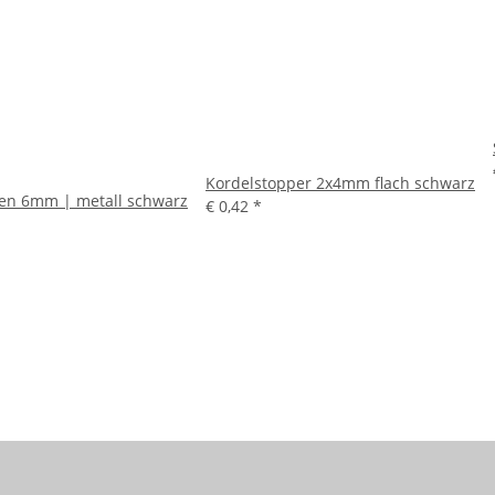
Kordelstopper 2x4mm flach schwarz
en 6mm | metall schwarz
€ 0,42
*