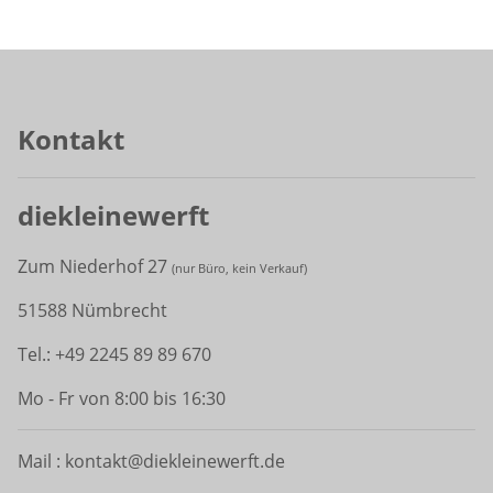
Kontakt
diekleinewerft
Zum Niederhof 27
(
nur Büro, kein Verkauf)
51588 Nümbrecht
Tel.: +49 2245 89 89 670
Mo - Fr von 8:00 bis 16:30
Mail : kontakt@diekleinewerft.de