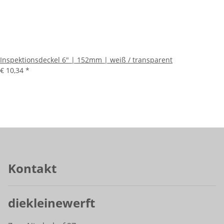
Inspektionsdeckel 6" | 152mm | weiß / transparent
€ 10,34
*
Kontakt
diekleinewerft