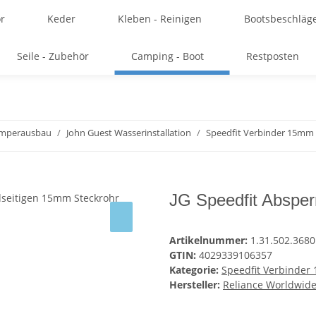
r
Keder
Kleben - Reinigen
Bootsbeschläg
Seile - Zubehör
Camping - Boot
Restposten
amperausbau
John Guest Wasserinstallation
Speedfit Verbinder 15mm
JG Speedfit Abspe
Artikelnummer:
1.31.502.3680
GTIN:
4029339106357
Kategorie:
Speedfit Verbinde
Hersteller:
Reliance Worldwide 