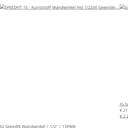
JG S
€ 2
€ 2,
JG Speedfit Wandwinkel | 1/2" | 15PWB