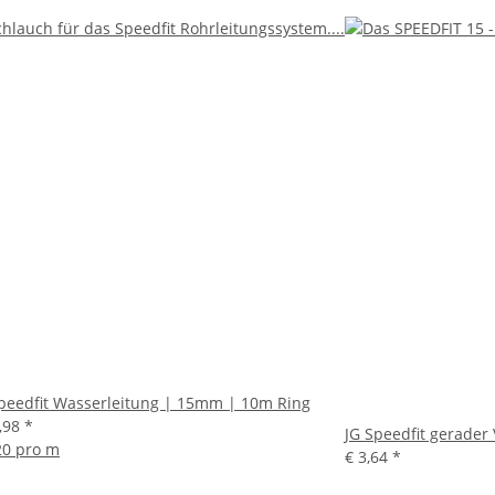
peedfit Wasserleitung | 15mm | 10m Ring
1,98
*
JG Speedfit gerade
20 pro m
€ 3,64
*