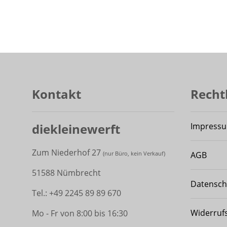
Kontakt
Recht
diekleinewerft
Impress
Zum Niederhof 27
AGB
(
nur Büro, kein Verkauf)
51588 Nümbrecht
Datensch
Tel.: +49 2245 89 89 670
Widerruf
Mo - Fr von 8:00 bis 16:30