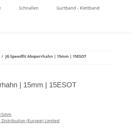
e
Schnallen
Gurtband - Klettband
JG Speedfit Absperrhahn | 15mm | 15ESOT
rrhahn | 15mm | 15ESOT
r 15mm
Distribution (Europe) Limited