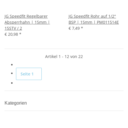
JG Speedfit Regelbarer
JG Speedfit Rohr auf 1/2"
Absperrhahn | 15mm |
BSP | 15mm | PM011514E
15STV / 2
€ 7,49
*
€ 20,98
*
Artikel 1 - 12 von 22
Seite
1
Kategorien