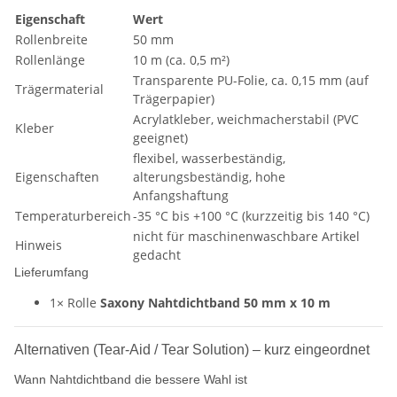
Eigenschaft
Wert
Rollenbreite
50 mm
Rollenlänge
10 m (ca. 0,5 m²)
Transparente PU-Folie, ca. 0,15 mm (auf
Trägermaterial
Trägerpapier)
Acrylatkleber, weichmacherstabil (PVC
Kleber
geeignet)
flexibel, wasserbeständig,
Eigenschaften
alterungsbeständig, hohe
Anfangshaftung
Temperaturbereich
-35 °C bis +100 °C (kurzzeitig bis 140 °C)
nicht für maschinenwaschbare Artikel
Hinweis
gedacht
Lieferumfang
1× Rolle
Saxony Nahtdichtband 50 mm x 10 m
Alternativen (Tear-Aid / Tear Solution) – kurz eingeordnet
Wann Nahtdichtband die bessere Wahl ist