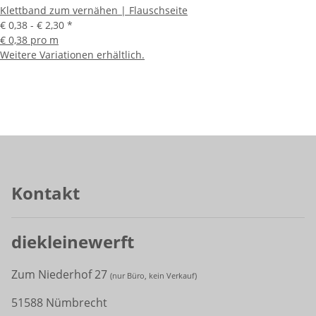
Klettband zum vernähen | Flauschseite
€ 0,38 -
€ 2,30
*
€ 0,38 pro m
Weitere Variationen erhältlich.
Kontakt
diekleinewerft
Zum Niederhof 27
(
nur Büro, kein Verkauf)
51588 Nümbrecht