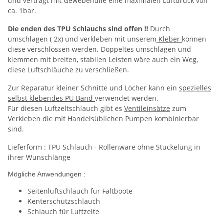
und verträgt mit Gewebehülle eine maximalen Luftdruck von
ca. 1bar.
Die enden des TPU Schlauchs sind offen !!
Durch
umschlagen ( 2x) und verkleben mit unserem
Kleber
können
diese verschlossen werden. Doppeltes umschlagen und
klemmen mit breiten, stabilen Leisten wäre auch ein Weg,
diese Luftschläuche zu verschließen.
Zur Reparatur kleiner Schnitte und Löcher kann ein
spezielles
selbst klebendes PU Band
verwendet werden.
Für diesen Luftzeltschlauch gibt es
Ventileinsätze
zum
Verkleben die mit Handelsüblichen Pumpen kombinierbar
sind.
Lieferform : TPU Schlauch - Rollenware ohne Stückelung in
ihrer Wunschlänge
Mögliche Anwendungen :
Seitenluftschlauch für Faltboote
Kenterschutzschlauch
Schlauch für Luftzelte