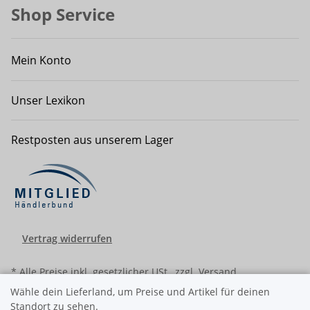
Shop Service
Mein Konto
Unser Lexikon
Restposten aus unserem Lager
Vertrag widerrufen
* Alle Preise inkl. gesetzlicher USt., zzgl.
Versand
Wähle dein Lieferland, um Preise und Artikel für deinen
Standort zu sehen.
© Ralf Schwarzbach - diekleinewerft 2008-2026
Besucherzähler: 8595407