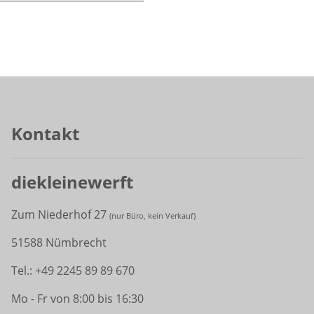
Kontakt
diekleinewerft
Zum Niederhof 27
(
nur Büro, kein Verkauf)
51588 Nümbrecht
Tel.: +49 2245 89 89 670
Mo - Fr von 8:00 bis 16:30