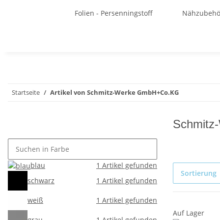
Folien - Persenningstoff
Nähzubehö
Startseite
Artikel von Schmitz-Werke GmbH+Co.KG
Schmitz
blau
1
Artikel gefunden
Sortierung
schwarz
1
Artikel gefunden
weiß
1
Artikel gefunden
Auf Lager
grau
1
Artikel gefunden