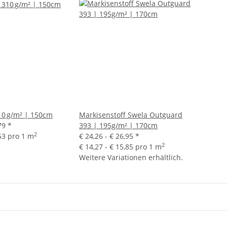
10 g/m² | 150cm
Markisenstoff Swela Outguard
,79
*
393 | 195g/m² | 170cm
2
,53 pro 1 m
€ 24,26 -
€ 26,95
*
2
€ 14,27 - € 15,85 pro 1 m
Weitere Variationen erhältlich.