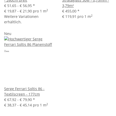
- 260cm breit
Strataglass 30® - 0,75mm -
€ 51,65 -
€ 56,95
*
3,79m²
2
€ 19,87 - € 21,90 pro 1 m
€ 455,00
*
2
Weitere Variationen
€ 119,91 pro 1 m
erhältlich.
Neu
Serge Ferrari Soltis 86 -
Textilscreen - 177cm
€ 67,92 -
€ 79,90
*
2
€ 38,37 - € 45,14 pro 1 m